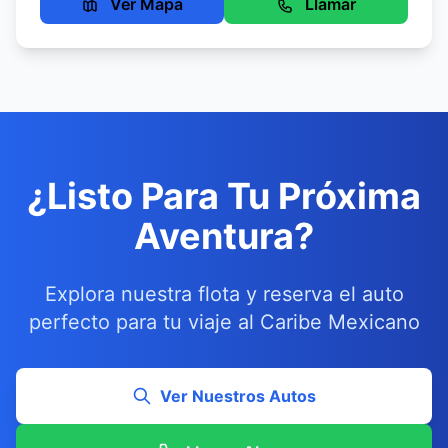
Ver Mapa
Llamar
¿Listo Para Tu Próxima
Aventura?
Explora nuestra flota y reserva el auto
perfecto para tu viaje al Caribe Mexicano
Ver Nuestros Autos