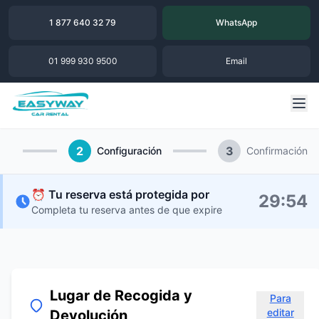
1 877 640 32 79
WhatsApp
01 999 930 9500
Email
2
3
Configuración
Confirmación
⏰ Tu reserva está protegida por
29
:
54
Completa tu reserva antes de que expire
Lugar de Recogida y
Para
editar
Devolución